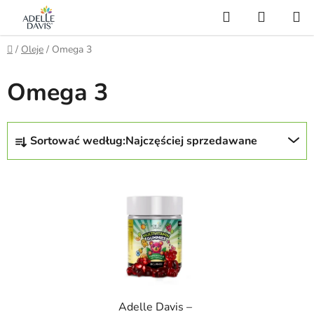
Przejść
Szukaj
KOSZY
do
treści
Home
/
Oleje
/
Omega 3
Omega 3
S
Sortować według:
Najczęściej sprzedawane
o
r
L
t
i
o
s
w
t
a
a
n
p
i
r
e
Adelle Davis –
o
p