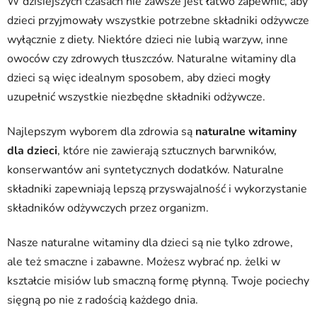
l
W dzisiejszych czasach nie zawsze jest łatwo zapewnić, aby
k
dzieci przyjmowały wszystkie potrzebne składniki odżywcze
i
wyłącznie z diety. Niektóre dzieci nie lubią warzyw, inne
l
owoców czy zdrowych tłuszczów. Naturalne witaminy dla
i
dzieci są więc idealnym sposobem, aby dzieci mogły
s
t
uzupełnić wszystkie niezbędne składniki odżywcze.
y
Najlepszym wyborem dla zdrowia są
naturalne witaminy
dla dzieci
, które nie zawierają sztucznych barwników,
konserwantów ani syntetycznych dodatków. Naturalne
składniki zapewniają lepszą przyswajalność i wykorzystanie
składników odżywczych przez organizm.
Nasze naturalne witaminy dla dzieci są nie tylko zdrowe,
ale też smaczne i zabawne. Możesz wybrać np. żelki w
kształcie misiów lub smaczną formę płynną. Twoje pociechy
sięgną po nie z radością każdego dnia.