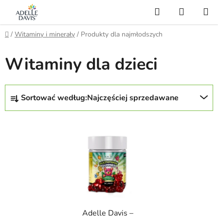
Przejść
Szukaj
KOSZY
do
treści
Home
/
Witaminy i minerały
/
Produkty dla najmłodszych
Witaminy dla dzieci
S
Sortować według:
Najczęściej sprzedawane
o
r
L
t
i
o
s
w
t
a
a
n
p
i
r
e
Adelle Davis –
o
p