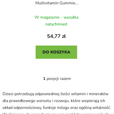
Multivitamin Gummies
d
r
+ Omega-3, dla dzieci,
u
o
Średnia
30 porcji
W magazynie – wysyłka
k
d
ocena
t
natychmiast
u
produktu
ó
k
wynosi
54,77 zł
w
t
5,0
ó
na
w
DO KOSZYKA
5
gwiazdek.
1
pozycji razem
K
o
n
Dzieci potrzebują odpowiedniej ilości witamin i minerałów
t
dla prawidłowego wzrostu i rozwoju, które wspierają ich
r
układ odpornościowy, funkcje mózgu oraz ogólną witalność.
o