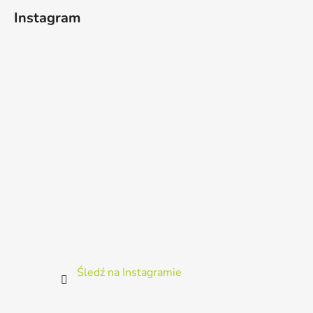
t
Instagram
o
p
k
a
Śledź na Instagramie