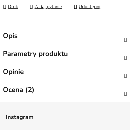
Druk
Zadaj pytanie
Udostępnij
Opis
Parametry produktu
Opinie
Ocena (2)
S
t
Instagram
o
p