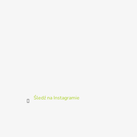
k
a
Śledź na Instagramie