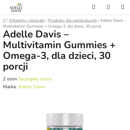
Przejść
Szukaj
KOSZY
do
treści
Home
/
Witaminy i minerały
/
Produkty dla najmłodszych
/
Adelle Davis –
Multivitamin Gummies + Omega-3, dla dzieci, 30 porcji
Adelle Davis –
Multivitamin Gummies +
Omega-3, dla dzieci, 30
porcji
Średnia
2 ocen
Szczegóły oceny
ocena
Marka:
Adelle Davis
produktu
wynosi
5,0
na
5