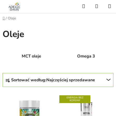
Przejść
Szukaj
KOSZY
do
treści
Home
/
Oleje
Oleje
MCT oleje
Omega 3
S
Sortować według:
Najczęściej sprzedawane
o
r
L
t
ENERGIA BEZ
i
KOFEINY
o
s
w
t