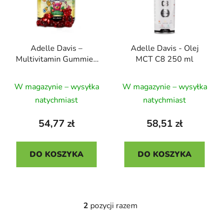
a
a
n
p
i
r
e
Adelle Davis –
Adelle Davis - Olej
o
p
Multivitamin Gummies
MCT C8 250 ml
d
r
+ Omega-3, dla dzieci,
u
o
Średnia
Średnia
30 porcji
W magazynie – wysyłka
W magazynie – wysyłka
k
d
ocena
ocena
t
natychmiast
natychmiast
u
produktu
produktu
ó
k
wynosi
wynosi
54,77 zł
58,51 zł
w
t
5,0
5,0
ó
na
na
w
DO KOSZYKA
DO KOSZYKA
5
5
gwiazdek.
gwiazdek.
2
pozycji razem
K