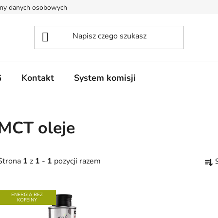
ony danych osobowych
G
Kontakt
System komisji
MCT oleje
S
Strona
1
z
1
-
1
pozycji razem
o
r
L
t
ENERGIA BEZ
KOFEINY
o
s
w