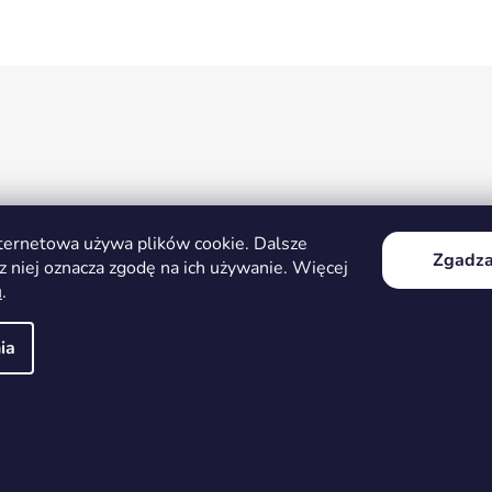
K
o
n
t
r
o
l
k
i
nternetowa używa plików cookie. Dalsze
l
Zgadza
z niej oznacza zgodę na ich używanie. Więcej
i
u
.
s
t
ia
y