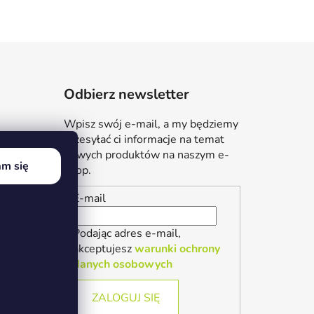
Odbierz newsletter
Wpisz swój e-mail, a my będziemy
przesyłać ci informacje na temat
nowych produktów na naszym e-
m się
shop.
E-mail
Podając adres e-mail,
akceptujesz
warunki ochrony
danych osobowych
ZALOGUJ SIĘ