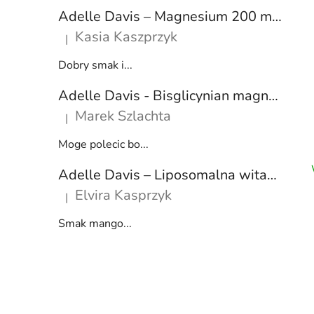
n
Adelle Davis – Magnesium 200 mg DIRECT, liposomalny suplement diety, 30 saszetek
y
Kasia Kaszprzyk
|
Ocena produktu to 5 na 5 gwiazdek.
Dobry smak i...
Adelle Davis - Bisglicynian magnezu, 360 mg, 60 kapsułek
Marek Szlachta
|
Ocena produktu to 5 na 5 gwiazdek.
Moge polecic bo...
Adelle Davis – Liposomalna witamina C z rokitnikiem – smak mango, 200 ml
Elvira Kasprzyk
|
Ocena produktu to 5 na 5 gwiazdek.
Smak mango...