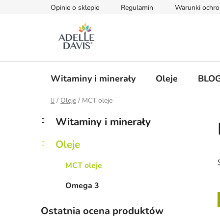
Przejść
Opinie o sklepie
Regulamin
Warunki ochr
do
treści
Witaminy i minerały
Oleje
BLO
Home
/
Oleje
/
MCT oleje
P
K
Pominąć
Witaminy i minerały
a
kategorie
a
t
s
Oleje
e
e
g
k
MCT oleje
o
b
r
Omega 3
i
o
a
i
c
Ostatnia ocena produktów
z