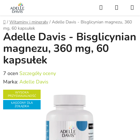
Przejść
Szukaj
KOSZY
do
treści
Home
/
Witaminy i minerały
/
Adelle Davis - Bisglicynian magnezu, 360
mg, 60 kapsułek
Adelle Davis - Bisglicynian
magnezu, 360 mg, 60
kapsułek
Średnia
7 ocen
Szczegóły oceny
ocena
Marka:
Adelle Davis
produktu
WYSOKA
PRZYSWAJALNOŚĆ
wynosi
ŁAGODNY DLA
5,0
ŻOŁĄDKA
na
5
gwiazdek.