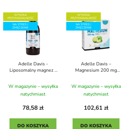
WYSOKA
WYSOKA
PRZYSWAJALNOŚĆ
PRZYSWAJALNOŚĆ
NA STRES I
NA STRES I
ZMĘCZENIE
ZMĘCZENIE
Adelle Davis -
Adelle Davis –
Liposomalny magnez z
Magnesium 200 mg
witaminą B6, 200 ml
DIRECT, liposomalny
Średnia
Średnia
suplement diety, 30
W magazynie – wysyłka
W magazynie – wysyłka
ocena
saszetek
ocena
natychmiast
natychmiast
produktu
produktu
wynosi
wynosi
78,58 zł
102,61 zł
5,0
5,0
na
na
DO KOSZYKA
DO KOSZYKA
5
5