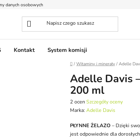
ony danych osobowych
G
Kontakt
System komisji
Home
/
Witaminy i minerały
/
Adelle Dav
Adelle Davis 
200 ml
Średnia
2 ocen
Szczegóły oceny
ocena
Marka:
Adelle Davis
produktu
PŁYNNE ŻELAZO
– Dzięki swo
wynosi
jest odpowiednie dla dorosłyc
5,0