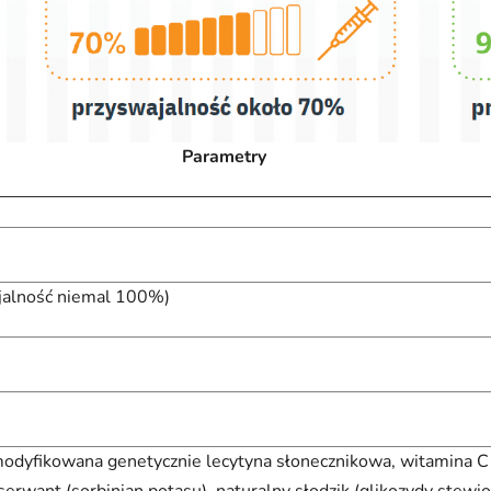
Parametry
ajalność niemal 100%)
dyfikowana genetycznie lecytyna słonecznikowa, witamina C 
nserwant (sorbinian potasu), naturalny słodzik (glikozydy stewi