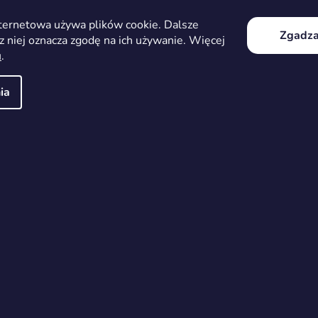
nternetowa używa plików cookie. Dalsze
cznie na odpowiedzialność użytkownika.
Zgadza
z niej oznacza zgodę na ich używanie. Więcej
u
.
ia
Podobne produkty