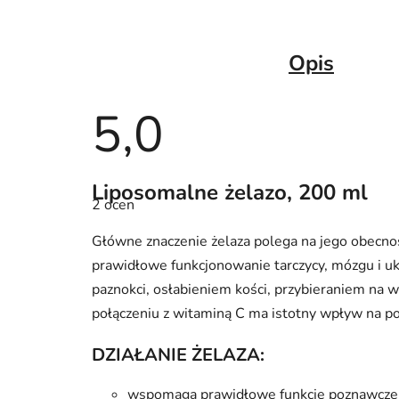
Opis
5,0
Średnia
Liposomalne żelazo, 200 ml
ocena
2 ocen
produktu
wynosi
5,0
Główne znaczenie żelaza polega na jego obecnoś
na
5
prawidłowe funkcjonowanie tarczycy, mózgu i 
gwiazdek.
paznokci, osłabieniem kości, przybieraniem na 
połączeniu z witaminą C ma istotny wpływ na p
DZIAŁANIE ŻELAZA:
wspomaga prawidłowe funkcje poznawcze