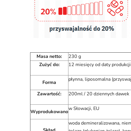
Masa netto:
230 g
Zużyć do:
12 miesięcy od daty produkcji
płynna, liposomalna (przysw
Forma
Zawartość:
200ml / 20 dziennych dawek
w Słowacji, EU
Wyprodukowano
woda demineralizowana, niemo
Skład
żelazo (glukonian żelaza), ko