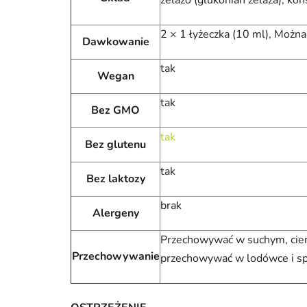
2 × 1 łyżeczka (10 ml), Możn
Dawkowanie
tak
Wegan
tak
Bez GMO
tak
Bez glutenu
tak
Bez laktozy
brak
Alergeny
Przechowywać w suchym, ciem
Przechowywanie
przechowywać w lodówce i spo