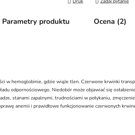
Druk
Zadaj pytanie
Parametry produktu
Ocena (2)
ci w hemoglobinie, gdzie wiąże tlen. Czerwone krwinki transp
układu odpornościowego. Niedobór może objawiać się osłabien
wadze, stanami zapalnymi, trudnościami w połykaniu, zmęczeni
oprawę anemii i prawidłowe funkcjonowanie czerwonych krwin