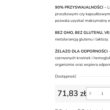
na
90% PRZYSWAJALNOŚCI
– L
5
proszkowymi czy kapsułkowymi,
gwiazdek.
pozwala uzyskać maksymalny e
BEZ GMO, BEZ GLUTENU, V
nietolerancją glutenu i laktozy.
ŻELAZO DLA ODPORNOŚCI
–
czerwonych krwinek i hemoglob
organizmie oraz wspiera odpor
Dostępność
71,83 zł
Cena jednostkowa: