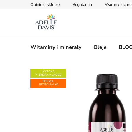
Przejść
Opinie o sklepie
Regulamin
Warunki ochr
do
treści
Witaminy i minerały
Oleje
BLO
WYSOKA
PRZYSWAJALNOŚĆ
FORMA
LIPOSOMALNA