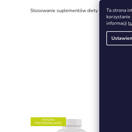
Ta strona i
Stosowanie suplementów diety odbywa się wyłą
korzystanie 
informacji
t
Ustawien
WYSOKA
PRZYSWAJALNOŚĆ