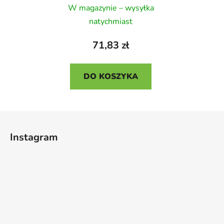
W magazynie – wysyłka
ocena
natychmiast
produktu
wynosi
71,83 zł
5,0
na
DO KOSZYKA
5
gwiazdek.
S
t
Instagram
o
p
k
a