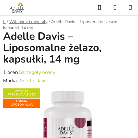
Przejść
Szukaj
KOSZY
do
treści
Home
/
Witaminy i minerały
/
Adelle Davis – Liposomalne żelazo,
kapsułki, 14 mg
Adelle Davis –
Liposomalne żelazo,
kapsułki, 14 mg
Średnia
1 ocen
Szczegóły oceny
ocena
Marka:
Adelle Davis
produktu
WYSOKA
PRZYSWAJALNOŚĆ
wynosi
FORMA
5,0
LIPOSOMALNA
na
5
gwiazdek.