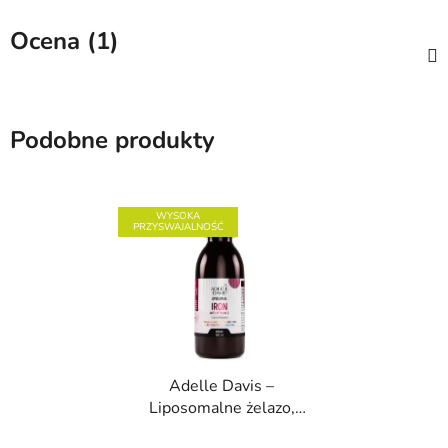
Ocena (1)
Podobne produkty
WYSOKA
PRZYSWAJALNOŚĆ
Adelle Davis –
Liposomalne żelazo,
200 ml
Średnia