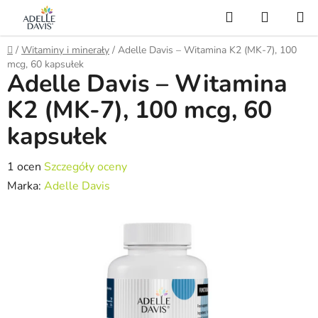
Przejść
Szukaj
KOSZY
do
treści
Home
/
Witaminy i minerały
/
Adelle Davis – Witamina K2 (MK-7), 100
mcg, 60 kapsułek
Adelle Davis – Witamina
K2 (MK-7), 100 mcg, 60
kapsułek
Średnia
1 ocen
Szczegóły oceny
ocena
Marka:
Adelle Davis
produktu
wynosi
5,0
na
5
gwiazdek.