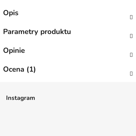
Opis
Parametry produktu
Opinie
Ocena (1)
S
t
Instagram
o
p
k
a