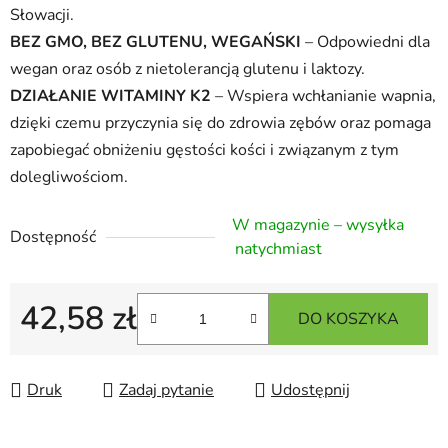
Słowacji.
BEZ GMO, BEZ GLUTENU, WEGAŃSKI
– Odpowiedni dla
wegan oraz osób z nietolerancją glutenu i laktozy.
DZIAŁANIE WITAMINY K2
– Wspiera wchłanianie wapnia,
dzięki czemu przyczynia się do zdrowia zębów oraz pomaga
zapobiegać obniżeniu gęstości kości i związanym z tym
dolegliwościom.
W magazynie – wysyłka
Dostępność
natychmiast
42,58 zł
DO KOSZYKA
Cena jednostkowa:
Druk
Zadaj pytanie
Udostępnij