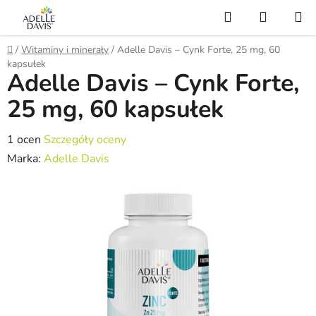
Przejść
Szukaj
KOSZY
do
treści
Home
/
Witaminy i minerały
/
Adelle Davis – Cynk Forte, 25 mg, 60
kapsułek
Adelle Davis – Cynk Forte,
25 mg, 60 kapsułek
Średnia
1 ocen
Szczegóły oceny
ocena
Marka:
Adelle Davis
produktu
wynosi
5,0
na
5
gwiazdek.