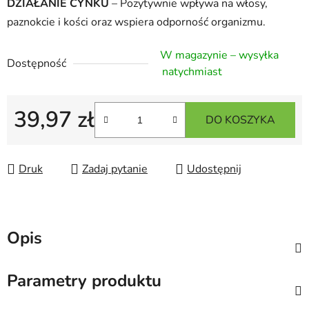
DZIAŁANIE CYNKU
– Pozytywnie wpływa na włosy,
paznokcie i kości oraz wspiera odporność organizmu.
W magazynie – wysyłka
Dostępność
natychmiast
39,97 zł
DO KOSZYKA
Cena jednostkowa:
Druk
Zadaj pytanie
Udostępnij
Opis
Parametry produktu