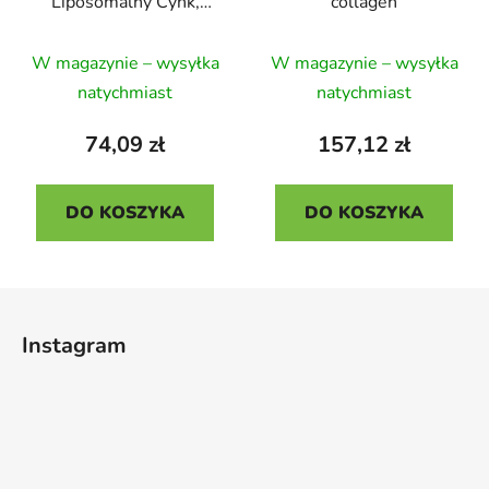
Liposomalny Cynk,
collagen
15 mg
Średnia
Średnia
W magazynie – wysyłka
W magazynie – wysyłka
ocena
ocena
natychmiast
natychmiast
produktu
produktu
wynosi
wynosi
74,09 zł
157,12 zł
5,0
5,0
na
na
DO KOSZYKA
DO KOSZYKA
5
5
gwiazdek.
gwiazdek.
S
t
Instagram
o
p
k
a