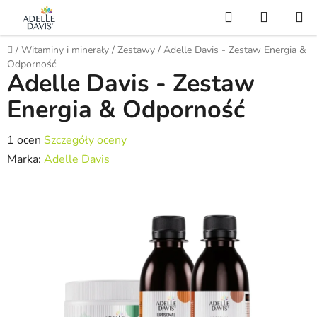
Przejść
Szukaj
KOSZY
do
treści
Home
/
Witaminy i minerały
/
Zestawy
/
Adelle Davis - Zestaw Energia &
Odporność
Adelle Davis - Zestaw
Energia & Odporność
Średnia
1 ocen
Szczegóły oceny
ocena
Marka:
Adelle Davis
produktu
wynosi
5,0
na
5
gwiazdek.