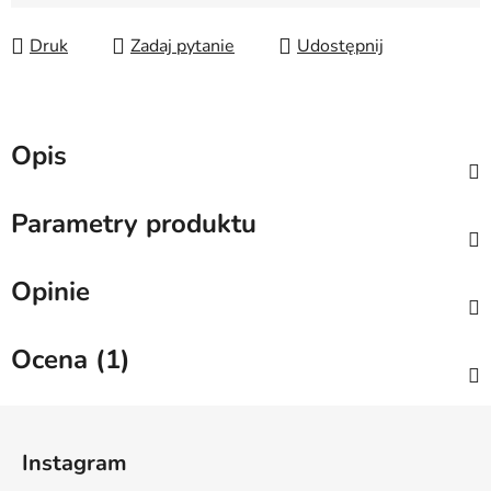
Druk
Zadaj pytanie
Udostępnij
Opis
Parametry produktu
Opinie
Ocena (1)
S
t
Instagram
o