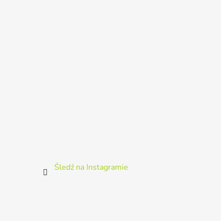
p
k
a
Śledź na Instagramie