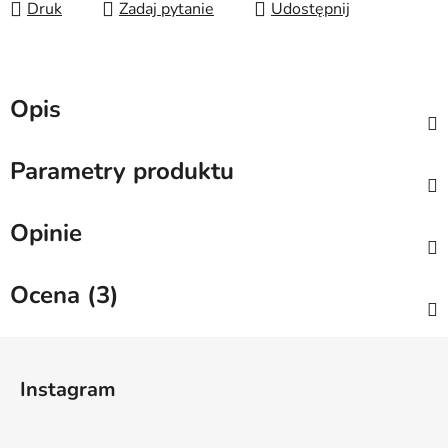
Druk
Zadaj pytanie
Udostępnij
Opis
Parametry produktu
Opinie
Ocena (3)
S
t
Instagram
o
p