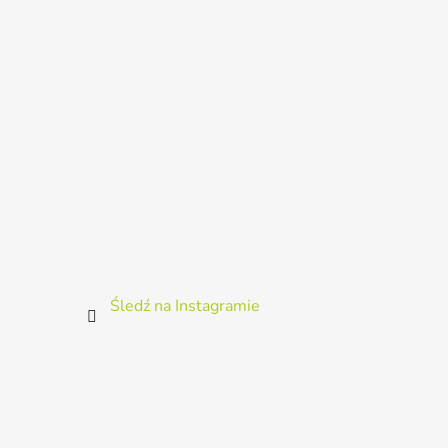
k
a
Śledź na Instagramie