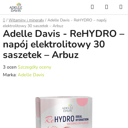
Przejść
Szukaj
KOSZY
do
treści
Home
/
Witaminy i minerały
/
Adelle Davis - ReHYDRO – napój
elektrolitowy 30 saszetek – Arbuz
Adelle Davis - ReHYDRO –
napój elektrolitowy 30
saszetek – Arbuz
Średnia
3 ocen
Szczegóły oceny
ocena
Marka:
Adelle Davis
produktu
wynosi
5,0
na
5
gwiazdek.