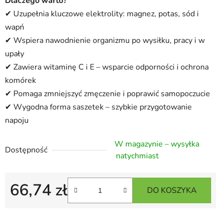
Dlaczego warto?
✔ Uzupełnia kluczowe elektrolity: magnez, potas, sód i
wapń
✔ Wspiera nawodnienie organizmu po wysiłku, pracy i w
upały
✔ Zawiera witaminę C i E – wsparcie odporności i ochrona
komórek
✔ Pomaga zmniejszyć zmęczenie i poprawić samopoczucie
✔ Wygodna forma saszetek – szybkie przygotowanie
napoju
W magazynie – wysyłka
Dostępność
natychmiast
66,74 zł
DO KOSZYKA
Cena jednostkowa: